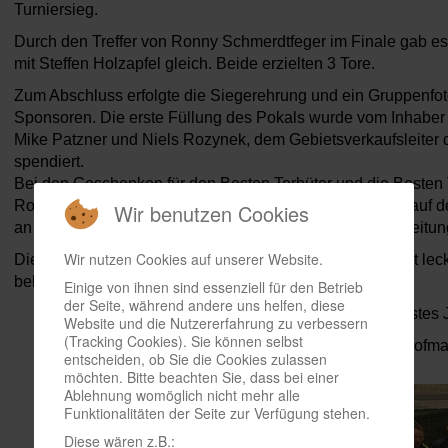
Turniersieg.
Durch den Treffer von Ronny Schmerdtfeger im Finale gab es
mit Steffen Holzapfel gleich. Beide erzielten 3 Tore.
Zum Abschluss erfolgte die Siegerehrung und ein Gruppenfo
Sponsoren. Die erste Füllung des Pokals wurde vom Inhaber
Mike Patzner und Niels Rozynek, dem Gebietsverkaufsleiter 
spendiert.
Bei den Geschenken für den Besten Torhüter und die Besten 
Roland Karge mit drei Gutscheinen für die MS Geiseltal auf 
Wir benutzen Cookies
an alle Mannschaften und Beteiligten auch in der Vorbereitun
Wir nutzen Cookies auf unserer Website.
Die Verpflegungsversorgung gab es durch Mc. Maikel mit lec
bekannten Jägerkloppern.
Einige von ihnen sind essenziell für den Betrieb
der Seite, während andere uns helfen, diese
Wir freuen uns schon auf nächstes 
Website und die Nutzererfahrung zu verbessern
(Tracking Cookies). Sie können selbst
Thomas Wanser & Michael Hofm
entscheiden, ob Sie die Cookies zulassen
Friesenchefs
möchten. Bitte beachten Sie, dass bei einer
Ablehnung womöglich nicht mehr alle
Funktionalitäten der Seite zur Verfügung stehen.
Diese wären z.B.: