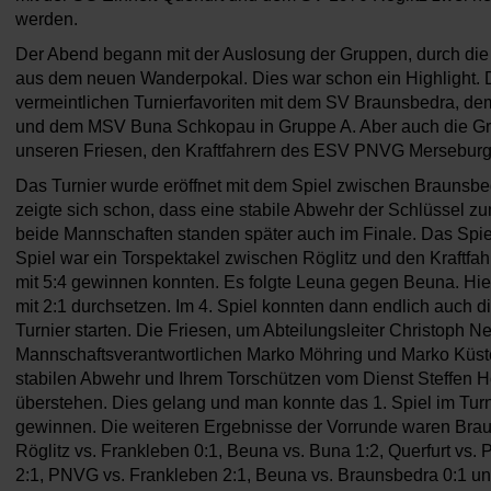
werden.
Der Abend begann mit der Auslosung der Gruppen, durch die
aus dem neuen Wanderpokal. Dies war schon ein Highlight. 
vermeintlichen Turnierfavoriten mit dem SV Braunsbedra, 
und dem MSV Buna Schkopau in Gruppe A. Aber auch die Grup
unseren Friesen, den Kraftfahrern des ESV PNVG Merseburg
Das Turnier wurde eröffnet mit dem Spiel zwischen Braunsb
zeigte sich schon, dass eine stabile Abwehr der Schlüssel zu
beide Mannschaften standen später auch im Finale. Das Spiel
Spiel war ein Torspektakel zwischen Röglitz und den Kraftfahr
mit 5:4 gewinnen konnten. Es folgte Leuna gegen Beuna. Hie
mit 2:1 durchsetzen. Im 4. Spiel konnten dann endlich auch d
Turnier starten. Die Friesen, um Abteilungsleiter Christoph 
Mannschaftsverantwortlichen Marko Möhring und Marko Küster
stabilen Abwehr und Ihrem Torschützen vom Dienst Steffen 
überstehen. Dies gelang und man konnte das 1. Spiel im Turn
gewinnen. Die weiteren Ergebnisse der Vorrunde waren Brau
Röglitz vs. Frankleben 0:1, Beuna vs. Buna 1:2, Querfurt vs
2:1, PNVG vs. Frankleben 2:1, Beuna vs. Braunsbedra 0:1 und