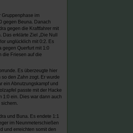
er Gruppenphase im
 2:0 gegen Beuna. Danach
a gegen die Kraftfahrer mit
 Das erklärte Ziel „Die Null
or unglücklich mit 0:2. Es
 gegen Querfurt mit 1:0
 die Friesen auf die
orrunde. Es überzeugte hier
n so den Zahn zogt. Er wurde
war ein Abnutzungskampf und
olzapfel passte mit der Hacke
m 1:0 ein. Dies war dann auch
 sichern.
dra und Buna. Es endete 1:1
Sieger im Neunmeterschießen
nd und erreichten somit den