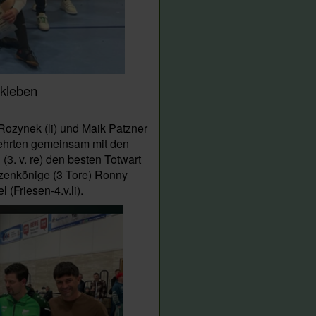
nkleben
 Rozynek (li) und Maik Patzner
 ehrten gemeinsam mit den
3. v. re) den besten Totwart
ützenkönige (3 Tore) Ronny
 (Friesen-4.v.li).