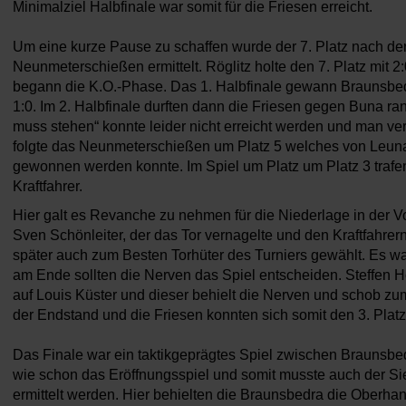
Minimalziel Halbfinale war somit für die Friesen erreicht.
Um eine kurze Pause zu schaffen wurde der 7. Platz nach d
Neunmeterschießen ermittelt. Röglitz holte den 7. Platz mit
begann die K.O.-Phase. Das 1. Halbfinale gewann Braunsbedr
1:0. Im 2. Halbfinale durften dann die Friesen gegen Buna ran.
muss stehen“ konnte leider nicht erreicht werden und man verl
folgte das Neunmeterschießen um Platz 5 welches von Leuna
gewonnen werden konnte. Im Spiel um Platz um Platz 3 trafen
Kraftfahrer.
Hier galt es Revanche zu nehmen für die Niederlage in der V
Sven Schönleiter, der das Tor vernagelte und den Kraftfahrer
später auch zum Besten Torhüter des Turniers gewählt. Es 
am Ende sollten die Nerven das Spiel entscheiden. Steffen H
auf Louis Küster und dieser behielt die Nerven und schob zu
der Endstand und die Friesen konnten sich somit den 3. Platz
Das Finale war ein taktikgeprägtes Spiel zwischen Braunsbe
wie schon das Eröffnungsspiel und somit musste auch der 
ermittelt werden. Hier behielten die Braunsbedra die Oberha