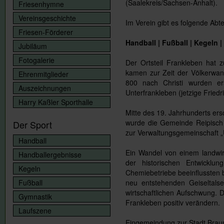
(Saalekreis/Sachsen-Anhalt).
Friesenhymne
Vereinsgeschichte
Im Verein gibt es folgende Abt
Friesen-Förderer
Handball | Fußball | Kegeln 
Jubiläum
Fotogalerie
Der Ortsteil Frankleben hat z
kamen zur Zeit der Völkerwan
Ehrenmitglieder
800 nach Christi wurden ers
Auszeichnungen
Unterfrankleben (jetzige Fried
Harry Kaßler Sporthalle
Mitte des 19. Jahrhunderts ers
wurde die Gemeinde Reipisch 
Der Sport
zur Verwaltungsgemeinschaft „U
Handball
Ein Wandel von einem landwirt
Handballergebnisse
der historischen Entwickl
Kegeln
Chemiebetriebe beeinflussten 
Fußball
neu entstehenden Geiseltals
wirtschaftlichen Aufschwung. 
Gymnastik
Frankleben positiv verändern.
Laufszene
Eingemeindung zur Stadt Brau