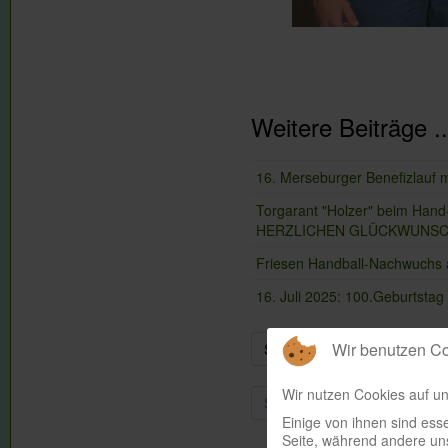
Weitere Beiträge ..
16. Merseburger Benefizlauf m
Torgarant "Holzer" beim Hand- 
HERZLICHEN GLÜCKWUNSC
Friesen Handball-Nachwuchs 
16. Juli 2025: 100.Geburtsta
Wir benutzen C
Seite 9 von 90
Wir nutzen Cookies auf un
Start
Zurück
4
5
Einige von ihnen sind esse
Seite, während andere uns