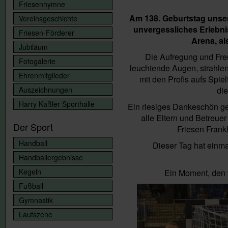
Friesenhymne
Am 138. Geburtstag unser
Vereinsgeschichte
unvergessliches Erlebni
Friesen-Förderer
Arena, al
Jubiläum
Die Aufregung und Freu
Fotogalerie
leuchtende Augen, strahle
Ehrenmitglieder
mit den Profis aufs Spiel
Auszeichnungen
di
Harry Kaßler Sporthalle
Ein riesiges Dankeschön ge
alle Eltern und Betreuer
Der Sport
Friesen Frank
Handball
Dieser Tag hat einma
Handballergebnisse
Kegeln
Ein Moment, den w
Fußball
Gymnastik
Laufszene