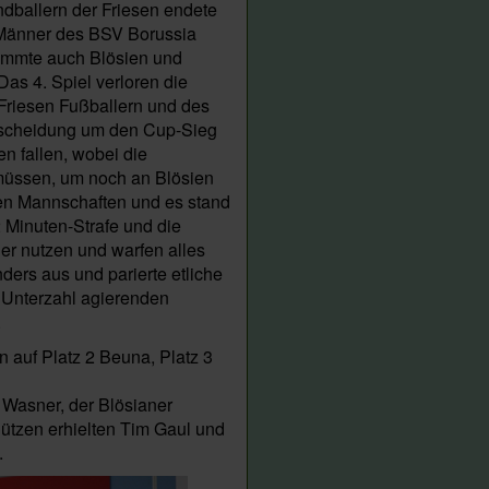
dballern der Friesen endete
e Männer des BSV Borussia
immte auch Blösien und
as 4. Spiel verloren die
Friesen Fußballern und des
ntscheidung um den Cup-Sieg
n fallen, wobei die
müssen, um noch an Blösien
den Mannschaften und es stand
 Minuten-Strafe und die
er nutzen und warfen alles
ders aus und parierte etliche
n Unterzahl agierenden
.
 auf Platz 2 Beuna, Platz 3
 Wasner, der Blösianer
ützen erhielten Tim Gaul und
.