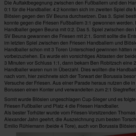
Die Auftaktbegegnung zwischen den Fußballern und den Han
0:1 für die Handballer. 4:2 konnten sich im zweiten Spiel di
Blösien gegen den SV Beuna durchsetzen. Das 3. Spiel best
konnte gegen die Friesen Fußballern 3:1 gewonnen werden. D
Handballer gegen Beuna mit 0:2. Das 5. Spiel zwischen den 
SV Beuna gewannen die Friesen mit 2:1. Somit sollte die E
im letzten Spiel zwischen den Friesen Handballern und Blösie
Handballer schon mit 3 Toren Unterschied gewinnen hätten 
vorbeizuziehen. Es wurde ein vorsichtiges Abtasten der bei
3 Minuten vor Schluss 1:1, dann bekam Ben Robitzsch eine 2
Handballer waren nun in Überzahl. Dies wollten die Handball
nach vorn, hier zeichnete sich der Torwart der Borussia beson
Versuche der Friesen. Aus einer Parade heraus nutzen die i
Borussen einen Konter und verwandelten zum 2:1 Siegtreffer
Somit wurde Blösien ungeschlagen Cup-Sieger und es folgten
Friesen Fußballer und Platz 4 die Friesen Handballer.
Als bester Torhüter wurde vom Friesen-Vorsitzenden Thomas
Alexander Jahn geehrt, die Auszeichnung zum besten Torsch
Emilio Rühlemann (beide 4 Tore), auch von Borussia Blösien