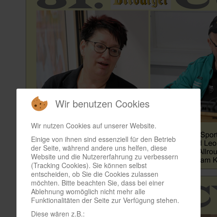
Wir benutzen Cookies
Wir nutzen Cookies auf unserer Website.
Einige von ihnen sind essenziell für den Betrieb
der Seite, während andere uns helfen, diese
Website und die Nutzererfahrung zu verbessern
(Tracking Cookies). Sie können selbst
entscheiden, ob Sie die Cookies zulassen
möchten. Bitte beachten Sie, dass bei einer
Ablehnung womöglich nicht mehr alle
Funktionalitäten der Seite zur Verfügung stehen.
Diese wären z.B.: